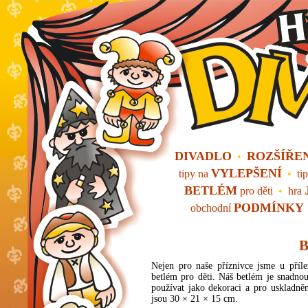
DIVADLO
ROZŠÍŘE
•
VYLEPŠENÍ
tipy na
•
ti
BETLÉM
pro děti
•
hra
PODMÍNKY
obchodní
B
Nejen pro naše příznivce jsme u přílež
betlém pro děti. Náš betlém je snadnou
používat jako dekoraci a pro uskladně
jsou 30 × 21 × 15 cm.