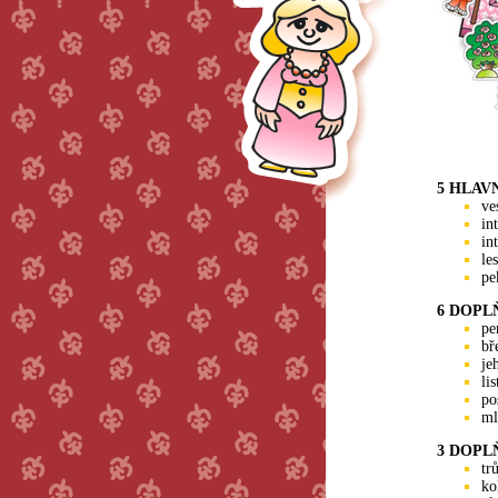
5 HLAV
ve
in
in
les
pe
6 DOPL
pe
bř
je
li
po
ml
3 DOPL
tr
ko