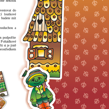
íme několik
vestovat do
cí loutkové
a budete mít
dnoduchou a
en podpoříte
. Pohádkové
 si je jistě
 prostředkem