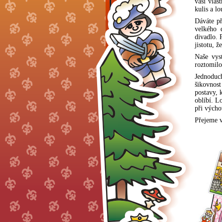
vaší vlas
kulis a l
Dáváte př
velkého 
divadlo. 
jistotu, ž
Naše vyst
roztomilo
Jednoduch
šikovnost
postavy, 
oblíbí. L
při výcho
Přejeme 