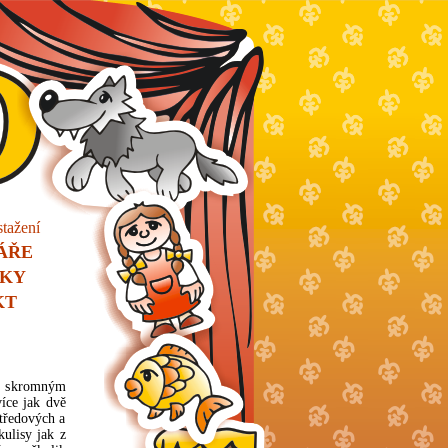
stažení
ÁŘE
NKY
KT
 a skromným
íce jak dvě
středových a
kulisy jak z