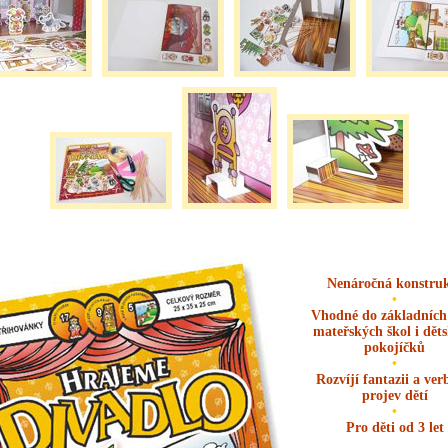
Nenáročná konstru
•
Vhodné do základních 
mateřských škol i dět
pokojíčků
•
Rozvíjí fantazii a ver
projev dětí
•
Pro děti od 3 let