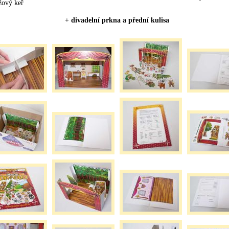
žový keř
+
divadelní prkna a přední kulisa