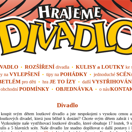
IVADLO
ROZŠÍŘENÍ
KULISY a LOUTKY
•
divadla
•
ke 
VYLEPŠENÍ
POHÁDKY
SCÉN
py na
•
tipy na
•
jednoduché
BETLÉM
JE TO ÍZY
VYSTŘIHOVÁ
pro děti
•
hra
•
další
PODMÍNKY
OBJEDNÁVKA
KONTA
obchodní
•
•
o nás/
Divadlo
e koupit svým dětem loutkové divadlo a jste nespokojeni s vysokou cenou
outkových divadel, která jsou běžně k dostání? Chcete svým dětem zahrát i v
Vyzkoušejte naše vystřihovací loutkové divadlo, které obsahuje 17 loutek, 9 
ulis a 5 hlavních scén. Naše divadlo lze snadno doplňovat o další postavy i 