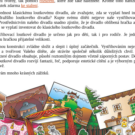
tní tvorby, tak pomocí
rozšíření
, které zde také naleznete. Kromě toho nabíz
outek zdarma
ke stažení
.
ednost klasickému loutkovému divadlu, ale zvažujete, zda se vyplatí hned in
dražšího loutkového divadla? Kupte svému dítěti nejprve naše vystřihova
Prostřednictvím našeho divadla snadno zjistíte, že je divadlo oblíbená hračka 
e se vyplatí investovat do klasického loutkového divadla.
řihovací loutkové divadlo je určeno jak pro děti, tak i pro rodiče. Je je
u hračkou přijatelné velikosti.
ou konstrukci zvládne složit a slepit i úplný začátečník. Vystřihováním nej
 a tvořivost Vašeho dítěte, ale strávíte společně několik důležitých chvil
které divadlo obsahuje, působí roztomilým dojmem včetně záporných postav. Děti
outkové divadlo rozvíjí fantazii, řeč, podporuje estetické cítění a je výborným
vě.
vám mnoho krásných zážitků.