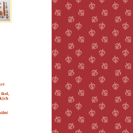
kce
škol,
ských
bální