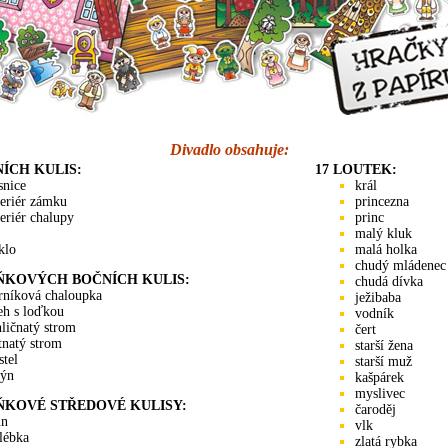
Divadlo obsahuje:
NÍCH KULIS:
17 LOUTEK:
snice
král
teriér zámku
princezna
teriér chalupy
princ
malý kluk
klo
malá holka
chudý mládenec
ŇKOVÝCH BOČNÍCH KULIS:
chudá dívka
rníková chaloupka
ježibaba
eh s loďkou
vodník
hličnatý strom
čert
stnatý strom
starší žena
stel
starší muž
ýn
kašpárek
myslivec
ŇKOVÉ STŘEDOVÉ KULISY:
čaroděj
ůn
vlk
lébka
zlatá rybka