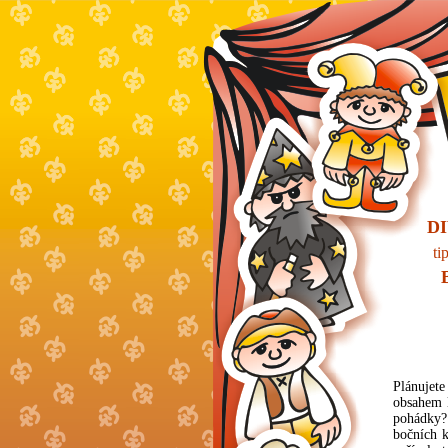
D
ti
Plánujet
obsahem l
pohádky? 
bočních k